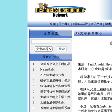
首 页
||
关于我们
||
新闻与会议
||
资讯文摘
||
学术
文 章 新 闻 中 心
文 章 搜 索
最新 NEW10
1
全球首个全光子时间晶
来源：Paul Arnold, 
术研究中心 余静雯 编译
2
Nature&nbs
3
2026年太赫兹技术
科学家们在下一代技
4
磁子动量显微镜：揭示
控，为高速通信和量子
5
综合极端条件实验装置
在纳米尺度上精确操控
6
基于可拉伸单壁碳纳米
笨重的导线和电路，我
7
太赫兹生物光子学：探
空间内，这成为该技术
8
太赫兹成像以&nbs
不过，发表在
Light: S
9
首都师范大学物理系教
一种名为狄拉克等离子激