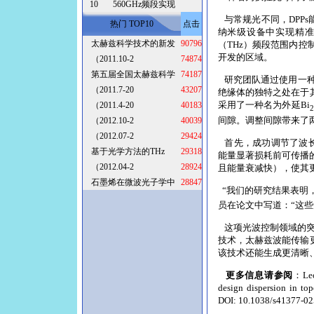
10
560GHz频段实现
与常规光不同，DPP
热门 TOP10
点击
纳米级设备中实现精
太赫兹科学技术的新发
90796
（THz）频段范围内控
开发的区域。
（2011.10-2
74874
第五届全国太赫兹科学
74187
研究团队通过使用一种
（2011.7-20
43207
绝缘体的独特之处在于
采用了一种名为外延Bi
（2011.4-20
40183
2
间隙。调整间隙带来了
（2012.10-2
40039
（2012.07-2
29424
首先，成功调节了波长
基于光学方法的THz
29318
能量显著损耗前可传播的
（2012.04-2
28924
且能量衰减快），使其
石墨烯在微波光子学中
28847
“我们的研究结果表明，
员在论文中写道：“这
这项光波控制领域的突破
技术，太赫兹波能传输
该技术还能生成更清晰
更多信息请参阅
：Leon
design dispersion in to
DOI: 10.1038/s41377-02