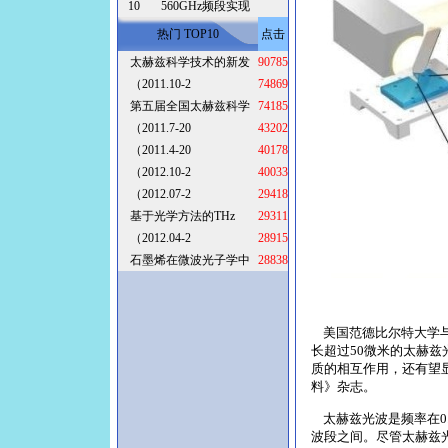
10
560GHz频段实现
热门 TOP10
点击
太赫兹科学技术的新发
90785
（2011.10-2
74869
第五届全国太赫兹科学
74185
（2011.7-20
43202
（2011.4-20
40178
（2012.10-2
40033
（2012.07-2
29418
基于光学方法的THz
29311
（2012.04-2
28915
石墨烯在微波光子学中
28838
美国范德比尔特大学与
长超过50微米的太赫兹
质的相互作用，还有望
料》杂志。
太赫兹光波是频率在0.
波段之间。尽管太赫兹