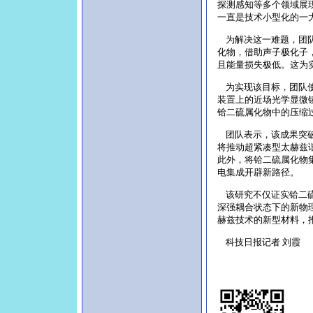
探测感知等多个领域展
一直是技术小型化的一
为解决这一难题，团队
化物，借助声子极化子，
且能量损失极低。这为
为实现该目标，团队使用
装置上的近场光学显微
铪二硫属化物中的压缩
团队表示，该成果突破
将推动超紧凑型太赫兹
此外，将铪二硫属化物
电集成开辟新路径。
该研究不仅证实铪二硫
深强耦合状态下的新物
赫兹技术的新型材料，
科技日报记者 刘霞