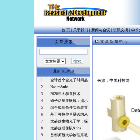
首 页
||
关于我们
||
新闻与会议
||
资讯文摘
||
学术
文 章 新 闻 中 心
文 章 搜 索
最新 NEW10
1
全球首个全光子时间晶
来源：中国科技网
2
Nature&nbs
3
2026年太赫兹技术
4
磁子动量显微镜：揭示
5
综合极端条件实验装置
6
基于可拉伸单壁碳纳米
7
太赫兹生物光子学：探
8
太赫兹成像以&nbs
9
首都师范大学物理系教