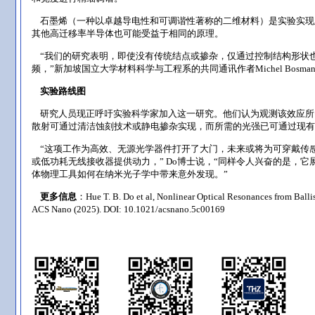
石墨烯（一种以卓越导电性和可调谐性著称的二维材料）是实验实现
其他高迁移率半导体也可能受益于相同的原理。
“我们的研究表明，即使没有传统结点或掺杂，仅通过控制结构形状
频，”新加坡国立大学材料科学与工程系的共同通讯作者Michel Bosm
实验路线图
研究人员现正呼吁实验科学家加入这一研究。他们认为观测该效应所
散射可通过清洁蚀刻技术或静电掺杂实现，而所需的光强已可通过现有
“这项工作为高效、无源光学器件打开了大门，未来或将为可穿戴传
或低功耗无线接收器提供动力，” Do博士说，“同样令人兴奋的是，它
体物理工具如何在纳米光子学中带来意外发现。”
更多信息
：Hue T. B. Do et al, Nonlinear Optical Resonances from Ballis
ACS Nano (2025). DOI: 10.1021/acsnano.5c00169