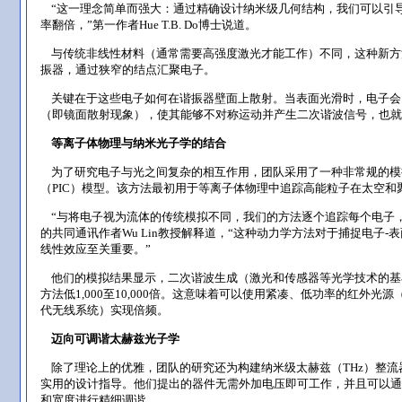
“这一理念简单而强大：通过精确设计纳米级几何结构，我们可以引
率翻倍，”第一作者Hue T.B. Do博士说道。
与传统非线性材料（通常需要高强度激光才能工作）不同，这种新方
振器，通过狭窄的结点汇聚电子。
关键在于这些电子如何在谐振器壁面上散射。当表面光滑时，电子会
（即镜面散射现象），使其能够不对称运动并产生二次谐波信号，也就
等离子体物理与纳米光子学的结合
为了研究电子与光之间复杂的相互作用，团队采用了一种非常规的模
（PIC）模型。该方法最初用于等离子体物理中追踪高能粒子在太空和
“与将电子视为流体的传统模拟不同，我们的方法逐个追踪每个电子，
的共同通讯作者Wu Lin教授解释道，“这种动力学方法对于捕捉电子-
线性效应至关重要。”
他们的模拟结果显示，二次谐波生成（激光和传感器等光学技术的基
方法低1,000至10,000倍。这意味着可以使用紧凑、低功率的红外光
代无线系统）实现倍频。
迈向可调谐太赫兹光子学
除了理论上的优雅，团队的研究还为构建纳米级太赫兹（THz）整流
实用的设计指导。他们提出的器件无需外加电压即可工作，并且可以通
和宽度进行精细调谐。