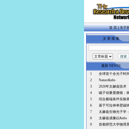
首 页
||
关于
文 章 搜 索
最新 NEW10
1
全球首个全光子时
2
Nature&nbs
3
2026年太赫兹技术
4
磁子动量显微镜：
5
综合极端条件实验
6
基于可拉伸单壁碳
7
太赫兹生物光子学
8
太赫兹成像以&nbs
9
首都师范大学物理