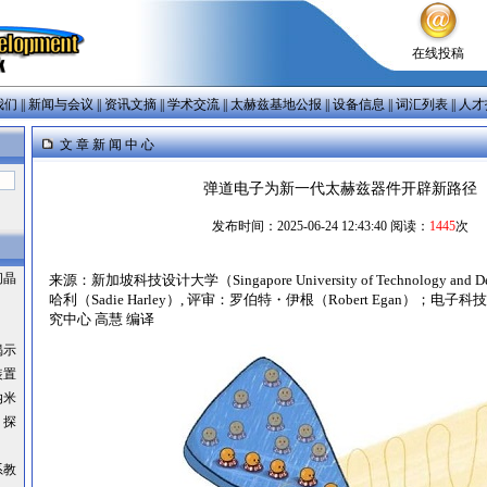
在线投稿
我们
||
新闻与会议
||
资讯文摘
||
学术交流
||
太赫兹基地公报
||
设备信息
||
词汇列表
||
人才
文 章 新 闻 中 心
弹道电子为新一代太赫兹器件开辟新路径
发布时间：2025-06-24 12:43:40 阅读：
1445
次
间晶
来源：新加坡科技设计大学（Singapore University of Technology a
哈利（Sadie Harley）, 评审：罗伯特・伊根（Robert Egan）；
究中心 高慧 编译
揭示
装置
纳米
：探
系教