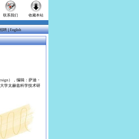
联系我们
收藏本站
招聘
||
English
nd Design），编辑：萨迪・
电子科技大学太赫兹科学技术研