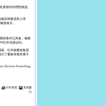
此类器件的理想候选。
也能实现整流和上变
an教授表示。
需的条件已具备。镜面
中红外光源达到。
感器、红外能量收集器
展示了重新审视等离子
tic Electron Funnelling,
打印本页
|
关闭窗
口