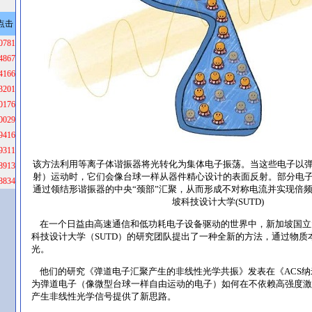
点击
0781
4867
4166
3201
0176
0029
9416
9311
该方法利用等离子体谐振器将光转化为集体电子振荡。当这些电子以
8913
射）运动时，它们会像台球一样从器件精心设计的表面反射。部分电
8834
通过领结形谐振器的中央“颈部”汇聚，从而形成不对称电流并实现倍
坡科技设计大学(SUTD)
在一个日益由高速通信和低功耗电子设备驱动的世界中，新加坡国立大
科技设计大学（SUTD）的研究团队提出了一种全新的方法，通过物质
光。
他们的研究《弹道电子汇聚产生的非线性光学共振》发表在《ACS纳米》
为弹道电子（像微型台球一样自由运动的电子）如何在不依赖高强度激
产生非线性光学信号提供了新思路。