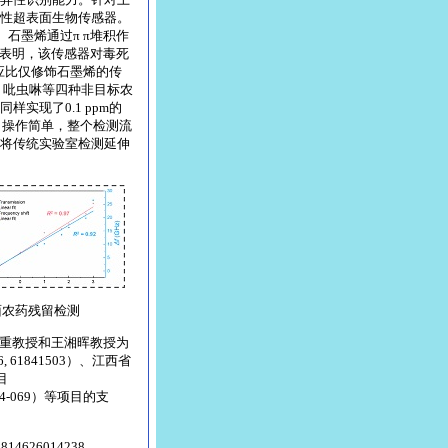
性超表面生物传感器。
。石墨烯通过π π堆积作
验表明，该传感器对毒死
响应比仅修饰石墨烯的传
、吡虫啉等四种非目标农
实现了0.1 ppm的
，操作简单，整个检测流
将传统实验室检测延伸
面农药残留检测
重教授和王湘晖教授为
61841503）、江西省
目
4-069）等项目的支
308814626014238