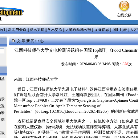
在线投稿
我们
||
新闻与会议
||
资讯文摘
||
学术交流
||
太赫兹基地公报
||
设备信息
||
词汇列表
||
人才
文 章 新 闻 中 心
江西科技师范大学光电检测课题组在国际Top期刊《Food Chemis
果
发布时间：2026-06-03 06:34:05 阅读：
878
次
间晶
来源：江西科技师范大学
近日，江西科技师范大学先进电子材料与器件江西省重点实验室任重
测”课题组联合南开大学常胜江、王湘晖教授团队，在国际期刊《Food Ch
揭示
院一区Top，IF=9.8）上发表了题为“Synergistic Graphene-Aptamer Coating 
Metasurface Enables On-Apple Terahertz Sensing of
装置
Pesticides”（doi.org/10.1016/j.foodchem.2026.149265）的创新研究
纳米
：探
农药残留是食品安全领域的重大隐患之一。传统检测方法（如色谱 
在依赖大型仪器、操作烦琐、无法现场快速筛查等弊端。太赫兹波具有
等独特优势，但受限于光与微量分子作用弱，检测灵敏度不足。超表面
系教
场，但现有器件多为刚性、难以贴合不规则农产品表面，且缺乏分子特