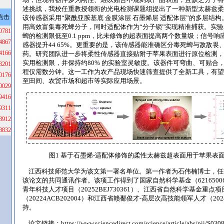
述挑战，我校任重教授领衔的光电检测课题组提出了一种新型太赫兹柔
点击
该传感器采用“聚酰亚胺基底 金膜涂层 石墨烯层 适配体层”的多层结构
用高效富集毒死蜱分子，同时适配体作为“分子锁”实现精准捕获。实
0781
蜱的检测限低至0.1 ppm，比未修饰的超表面提高两个数量级；信号
4867
感器提升44 65%。更重要的是，该传感器能准确区分毒死蜱与敌敌畏
4166
药。研究团队进一步将柔性传感器直接贴附于苹果表面进行原位检测，同样
实用检测限，并保持约80% 的实验室灵敏度。该器件可弯曲、可贴合
3201
程仅需数分钟。这一工作为农产品现场快速筛查提供了全新工具，有望
0176
至田间、农贸市场和超市等实际应用场景。
0029
9416
9311
8912
8832
图1 基于石墨烯-适配体修饰的柔性太赫兹超表面用于苹果表
江西科技师范大学为该文第一署名单位。第一作者为石伟楠博士，任
该论文的共同通讯作者。该项工作得到了国家自然科学基金（62165006, 
青年科技人才项目（20252BEJ730361）、江西省自然科学基金重点项
（20224ACB202004）和江西省赣鄱俊才-高层次高技能领军人才（202
持。
论文链接：
https://www.sciencedirect.com/science/article/abs/pii/S0