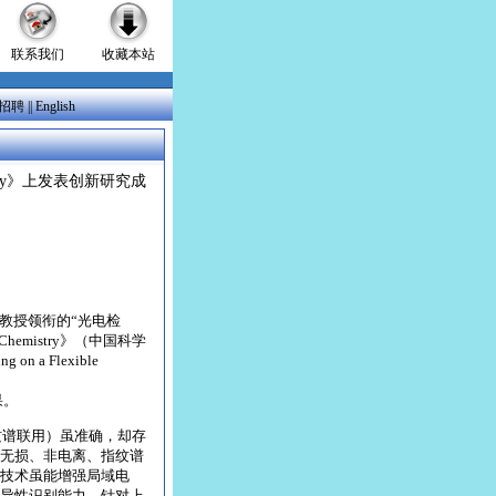
联系我们
收藏本站
招聘
||
English
try》上发表创新研究成
教授领衔的“光电检
emistry》（中国科学
on a Flexible
成果。
质谱联用）虽准确，却存
无损、非电离、指纹谱
技术虽能增强局域电
异性识别能力。针对上