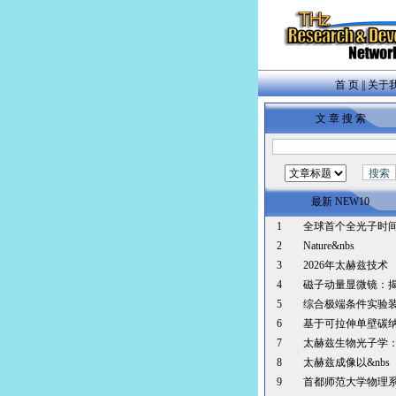
首 页
||
关于
文 章 搜 索
最新 NEW10
1
全球首个全光子时
2
Nature&nbs
3
2026年太赫兹技术
4
磁子动量显微镜：
5
综合极端条件实验
6
基于可拉伸单壁碳
7
太赫兹生物光子学
8
太赫兹成像以&nbs
9
首都师范大学物理